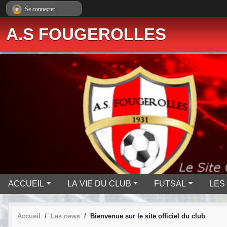
Panneau de gestion des cookies
Se connecter
A.S FOUGEROLLES
ACCUEIL
LA VIE DU CLUB
FUTSAL
LES
Accueil
Les news
Bienvenue sur le site officiel du club