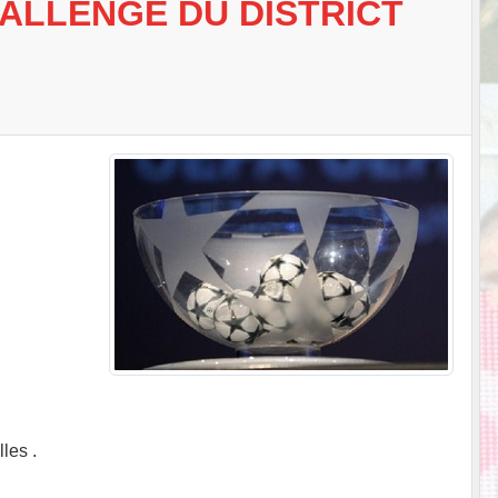
HALLENGE DU DISTRICT
les .