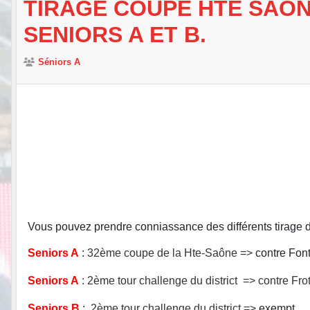
TIRAGE COUPE HTE SAÔNE
SENIORS A ET B.
Séniors A
Vous pouvez prendre conniassance des différents tirage 
Seniors A
:
32ème coupe de la Hte-Saône =>
contre Font
Seniors A
:
2ème tour challenge du district =>
contre Fro
Seniors B
:
2ème tour challenge du district =>
exempt.