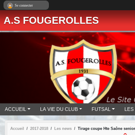
Panneau de gestion des cookies
Se connecter
A.S FOUGEROLLES
ACCUEIL
LA VIE DU CLUB
FUTSAL
LES
Accueil
2017-2018
Les news
Tirage coupe Hte Saône seniors